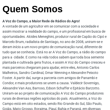
Quem Somos
A Voz do Campo, a Maior Rede de Rádios do Agro!
A vontade de um agricultor em se comunicar com a sociedade e
assim mostrar a realidade do campo, e um profissional em busca de
oportunidades. Alcides Meneghini, produtor rural de Capão do Cipó e
Marcelo Brum, radialista de Santiago, no ano de 2008, uniram-se e
deram início a um novo projeto de comunicação rural, diferente de
tudo que se conhecia. Está no ar A Voz do Campo, a rádio do campo
para a cidade. E como na vida todos sabem que toda boa semente
plantada e cultivada gera frutos, e assim A Voz do Campo cresceu e
mais parceiros chegaram para ajudar, entre eles, Antonio Carlos
Malheiros, Sandro Cardinal, Omar Wenning e Alexandre Peixoto
Foster. A partir daí, surge a parceria com amigos de Panambi e
Condor, e mais produtores se unem a causa. Valdecir Sovernigo,
Alexandre Van Ass, Barroso, Edson Schaffer e Epitácio Barzotto.
Uniram-se ao projeto de comunicação A Voz do Campo produtores
rurais de diversas regiões agrícolas do país. Atualmente, a Voz do
Campo está em oito estados, sendo Rio Grande do Sul, São Paulo,
Goiás, Mato Grosso, Roraima, Piauí, Bahia e Paraná, em diversas